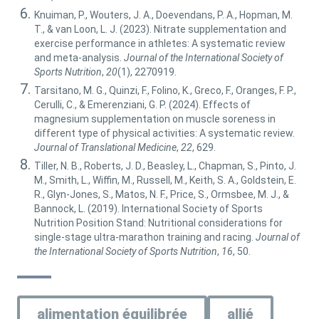
Knuiman, P., Wouters, J. A., Doevendans, P. A., Hopman, M.
T., & van Loon, L. J. (2023). Nitrate supplementation and
exercise performance in athletes: A systematic review
and meta-analysis.
Journal of the International Society of
Sports Nutrition
,
20
(1), 2270919.
Tarsitano, M. G., Quinzi, F., Folino, K., Greco, F., Oranges, F. P.,
Cerulli, C., & Emerenziani, G. P. (2024). Effects of
magnesium supplementation on muscle soreness in
different type of physical activities: A systematic review.
Journal of Translational Medicine
,
22
, 629.
Tiller, N. B., Roberts, J. D., Beasley, L., Chapman, S., Pinto, J.
M., Smith, L., Wiffin, M., Russell, M., Keith, S. A., Goldstein, E.
R., Glyn-Jones, S., Matos, N. F., Price, S., Ormsbee, M. J., &
Bannock, L. (2019). International Society of Sports
Nutrition Position Stand: Nutritional considerations for
single-stage ultra-marathon training and racing.
Journal of
the International Society of Sports Nutrition
,
16
, 50.
alimentation équilibrée
allié