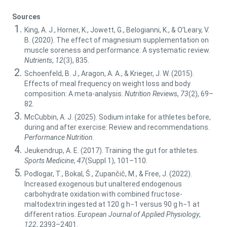
Sources
King, A. J., Horner, K., Jowett, G., Belogianni, K., & O’Leary, V.
B. (2020). The effect of magnesium supplementation on
muscle soreness and performance: A systematic review.
Nutrients
,
12
(3), 835.
Schoenfeld, B. J., Aragon, A. A., & Krieger, J. W. (2015).
Effects of meal frequency on weight loss and body
composition: A meta-analysis.
Nutrition Reviews
,
73
(2), 69–
82.
McCubbin, A. J. (2025). Sodium intake for athletes before,
during and after exercise: Review and recommendations.
Performance Nutrition
.
Jeukendrup, A. E. (2017). Training the gut for athletes.
Sports Medicine
,
47
(Suppl 1), 101–110.
Podlogar, T., Bokal, Š., Zupančič, M., & Free, J. (2022).
Increased exogenous but unaltered endogenous
carbohydrate oxidation with combined fructose-
maltodextrin ingested at 120 g h−1 versus 90 g h−1 at
different ratios.
European Journal of Applied Physiology
,
122
, 2393–2401.