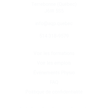
Terrebonne (Québec)
J6W 5S5
info@aqp.quebec
514 318-9579
Liens utiles
Voir les formations
Voir les emplois
Événements Physio
FAQ
Politique de confidentialité
Abonnez-vous à notre infolettre