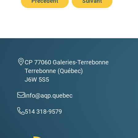
Précédent
Suivant
CP 77060 Galeries-Terrebonne
Terrebonne (Québec)
J6W 5S5
info@aqp.quebec
514 318-9579