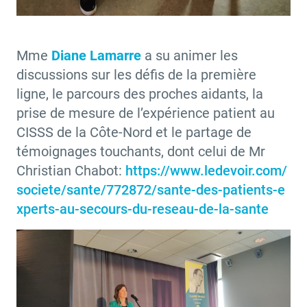
Mme
Diane Lamarre
a su animer les
discussions sur les défis de la première
ligne, le parcours des proches aidants, la
prise de mesure de l’expérience patient au
CISSS de la Côte-Nord et le partage de
témoignages touchants, dont celui de Mr
Christian Chabot:
https://www.ledevoir.com/
societe/sante/772872/sante-des-patients-e
xperts-au-secours-du-reseau-de-la-sante