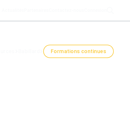
Actualités
Partenaires
Contactez-nous
Connexion
urces
Babillard
Formations continues