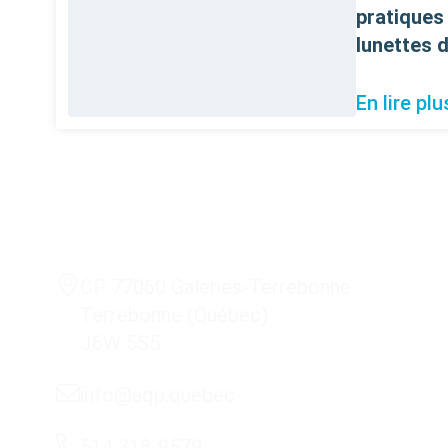
pratiques 
lunettes 
En lire plu
CP 77060 Galeries-Terrebonne
Terrebonne (Québec)
J6W 5S5
info@aqp.quebec
514 318-9579