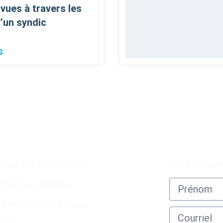
vues à travers les
d’un syndic
s
Liens utiles
Abonnez-vou
Voir les formations
«
*
» indiqu
Voir les emplois
Événements Physio