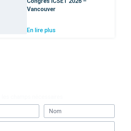
Congrès ICSET 2026 –
Vancouver
En lire plus
s à notre infolettre
e les champs nécessaires