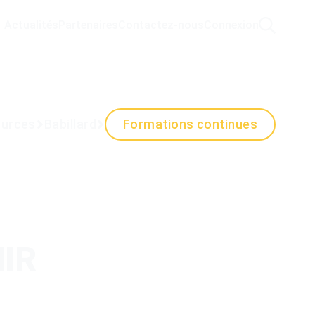
Actualités
Partenaires
Contactez-nous
Connexion
urces
Babillard
Formations continues
NIR