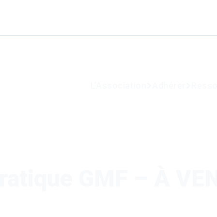
L’Association
Adhérer
Resso
ratique GMF – À VE