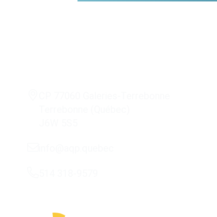
CP 77060 Galeries-Terrebonne
Terrebonne (Québec)
J6W 5S5
info@aqp.quebec
514 318-9579