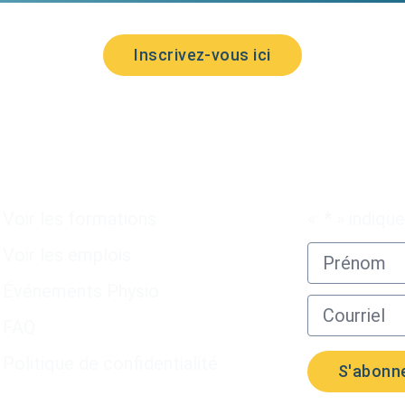
Inscrivez-vous ici
Liens utiles
Abonnez-vou
Voir les formations
«
*
» indiqu
Voir les emplois
Événements Physio
FAQ
Politique de confidentialité