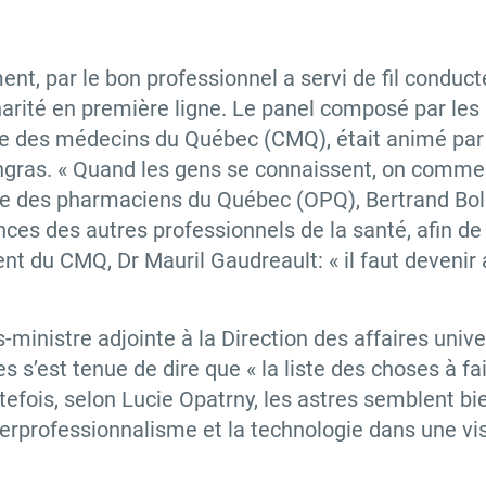
nt, par le bon professionnel a servi de fil conduct
inarité en première ligne. Le panel composé par le
ège des médecins du Québec (CMQ), était animé par
ngras. « Quand les gens se connaissent, on commen
re des pharmaciens du Québec (OPQ), Bertrand Bold
s des autres professionnels de la santé, afin de me
nt du CMQ, Dr Mauril Gaudreault: « il faut devenir a
-ministre adjointe à la Direction des affaires unive
 s’est tenue de dire que « la liste des choses à fai
utefois, selon Lucie Opatrny, les astres semblent bie
nterprofessionnalisme et la technologie dans une vi