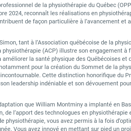
professionnel de la physiothérapie du Québec
(
OPPQ
e 2024, reconnaît les réalisations en physiothérapi
ribuent de façon particulière à l’avancement et 
Simon, tant à l’Association québécoise de la physi
a physiothérapie (ACP) illustre son engagement à f
’à améliorer la santé physique des Québécoises et d
et notamment pour la création du Sommet de la phy
incontournable. Cette distinction honorifique du P
 son leadership indéniable et son dévouement pour
daptation que William Montminy a implanté en Bass
on, de l’apport des technologues en physiothérapie 
e physiothérapie, vous avez permis à la fois d’opti
gnée. Vous avez innové en mettant sur pied un proj