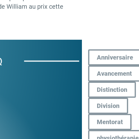
 de William au prix cette
Anniversaire
Avancement
Distinction
Division
Mentorat
physiothérapie