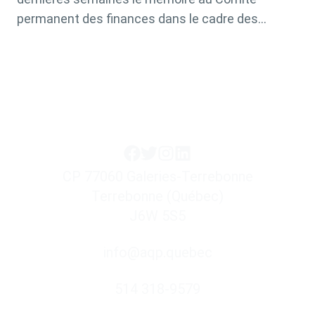
permanent des finances dans le cadre des
consultations prébudgétaires pour aider le
gouvernement fédéral à définir ses priorités et à
établir son budget pour 2023 et les années
suivantes. On y retrouve un pronostic d’avenir du
système de santé canadien […]
CP 77060 Galeries-Terrebonne
Terrebonne (Québec)
J6W 5S5
info@aqp.quebec
514 318-9579
Liens utiles