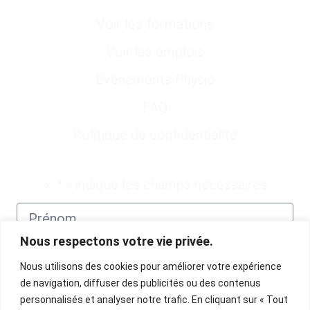
Voir les formations
Voir les emplois
Événements Physio
FAQ
Politique de confidentialité
Abonnez-vous à notre infolettre
«
*
» indique les champs nécessaires
Nous respectons votre vie privée.
Nous utilisons des cookies pour améliorer votre expérience
de navigation, diffuser des publicités ou des contenus
personnalisés et analyser notre trafic. En cliquant sur « Tout