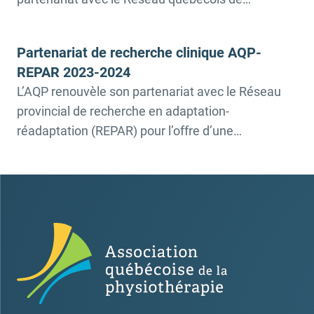
recherche sur la douleur (RQRD). Avec cette
subvention collaborative, une équipe de recherche
Partenariat de recherche clinique AQP-
pourra obtenir un soutien considérable dans la
REPAR 2023-2024
réalisation de son projet novateur. Contributions
L’AQP renouvèle son partenariat avec le Réseau
visées du partenariat et les détails d’admissibilité
provincial de recherche en adaptation-
L’objectif principal de ce […]
réadaptation (REPAR) pour l’offre d’une
subvention de 30 000$ à des chercheurs d’ici. En
effet, une équipe de chercheurs et cliniciens
pourra obtenir une subvention de 30 000$
L’objectif principal de ce partenariat entre
l’Association québécoise de la physiothérapie
(AQP) et le Réseau […]