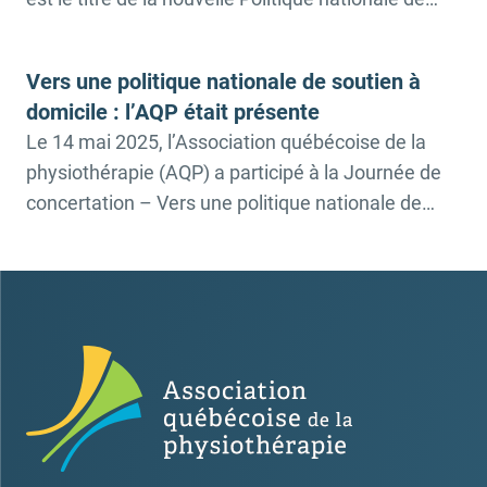
soutien à domicile (PSAD) lancée par la ministre
de la Santé et ministre responsable des Aînés et
Vers une politique nationale de soutien à
des Proches aidants et ministre responsable des
domicile : l’AQP était présente
services sociaux, […]
Le 14 mai 2025, l’Association québécoise de la
physiothérapie (AQP) a participé à la Journée de
concertation – Vers une politique nationale de
soutien à domicile, avec comme invitée d’honneur
Sonia Bélanger, ministre responsable des Aînés,
ministre déléguée à la Santé et ministre
responsable de la région des Laurentides. À cette
occasion, plusieurs données […]