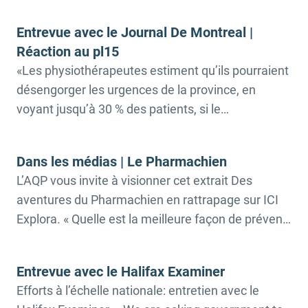
conseille quelques règles de base à suivre: –
Entrevue avec le Journal De Montreal |
Videz le sac de temps à autre afin de répartir le
Réaction au pl15
poids adéquatement: les cartables se multiplient
«Les physiothérapeutes estiment qu’ils pourraient
en […]
désengorger les urgences de la province, en
voyant jusqu’à 30 % des patients, si le
gouvernement ne se privait pas de leur expertise.»
Le président de l’AQP Simon Dalle-Vedove s’est
Dans les médias | Le Pharmachien
entretenu avec Hugo Duchaine pour le Journal de
L’AQP vous invite à visionner cet extrait Des
Montréal. ➡️Article complet L’AQP déplore ne pas
aventures du Pharmachien en rattrapage sur ICI
avoir été appelée à s’exprimer […]
Explora. « Quelle est la meilleure façon de prévenir
les blessures sportives? » Olivier Bernard tente de
répondre à cette question en rencontrant une
Entrevue avec le Halifax Examiner
physiothérapeute pour faire un tour d’horizon sur
Efforts à l’échelle nationale: entretien avec le
le sujet. Il questionne un deuxième