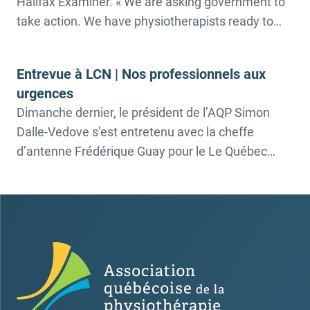
Halifax Examiner. « We are asking government to
physiothérapeute pour parler […]
take action. We have physiotherapists ready to
integrate into those new roles. » Notre président
Simon Dalle-Vedove s’est entretenu avec la
Entrevue à LCN | Nos professionnels aux
journaliste Mme Yvette D’Entremont du Halifax
urgences
Examiner au sujet du rôle des physiothérapeutes
Dimanche dernier, le président de l’AQP Simon
dans les urgences. Simon a pu […]
Dalle-Vedove s’est entretenu avec la cheffe
d’antenne Frédérique Guay pour le Le Québec
matin week-end à LCN. ➡️Émission en rediffusion
ici En effet, suivant la publication du communiqué
de presse conjoint avec le Conseil pour la
protection des malades (CPM), la nouvelle a
intéressé les grands médias. L’efficacité des
physiothérapeute […]