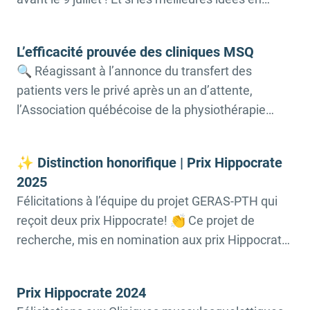
santé circulaient plus vite?
https://hippocrate.ca/candidature/ En rappel, les
L’efficacité prouvée des cliniques MSQ
équipes du projet GERAS-PTH , issu d’une
🔍 Réagissant à l’annonce du transfert des
collaboration entre l’Université de Sherbrooke, le
patients vers le privé après un an d’attente,
Centre de recherche sur le vieillissement, le
l’Association québécoise de la physiothérapie
CIUSSS […]
(AQP) souhaite rappeler que des solutions
structurantes efficaces existent déjà pour
✨ Distinction honorifique | Prix Hippocrate
diminuer la liste d’attente : les cliniques
2025
musculosquelettiques (MSQ). Nouvelle rapportée
Félicitations à l’équipe du projet GERAS-PTH qui
par Radio-Canada Nouvelle rapportée par Le
reçoit deux prix Hippocrate! 👏 Ce projet de
Devoir Les cliniques MSQ sont d’une […]
recherche, mis en nomination aux prix Hippocrate
par l’AQP, transformera l’attente pour une chirurgie
de la hanche en une période utile et bénéfique
Prix Hippocrate 2024
pour les usagers du réseau de la santé. Résultats