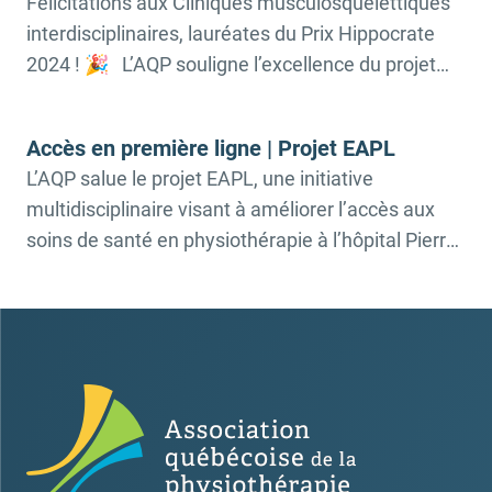
Félicitations aux Cliniques musculosquelettiques
visés par ce projet: ✔️ Une meilleure qualité […]
interdisciplinaires, lauréates du Prix Hippocrate
2024 ! 🎉 L’AQP souligne l’excellence du projet
“Les cliniques musculosquelettiques
interdisciplinaires, une nouveauté inattendue pour
Accès en première ligne | Projet EAPL
la population québécoise”, récompensé dans la
L’AQP salue le projet EAPL, une initiative
catégorie Amélioration de l’expérience des
multidisciplinaire visant à améliorer l’accès aux
usager(ère)s des Prix Hippocrate 2024. Catégorie
soins de santé en physiothérapie à l’hôpital Pierre-
visée: TRANSFORMATEUR PRIX INNOVATION,
Boucher à Longueuil. L’évaluation avancée physio-
AMÉLIORATION DE L’EXPÉRIENCE DES
liaison (EAPL) à l’urgence de l’Hôpital Pierre-
USAGER(ÈRE)S Ce […]
Boucher améliore le parcours des usagers qui se
rendent aux urgences en repensant leur prise en
charge. Cette initiative a remporté un prix
Distinction […]