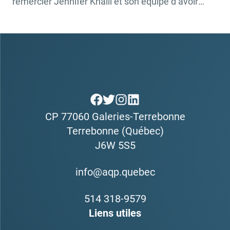
remercier Jennifer Khalil et son équipe d’avoir
partagé leur fierté d’être physiothérapeutes.
Pourquoi la physiothérapie? C’est la question à
laquelle répondent brillamment les trois
physiothérapeutes Jennifer Khalil, Camille St-
Pierre et Laurent Gonthier-Fiore avec leur capsule
vidéo tournée sur leur lieu de […]
CP 77060 Galeries-Terrebonne
Terrebonne (Québec)
J6W 5S5
info@aqp.quebec
514 318-9579
Liens utiles