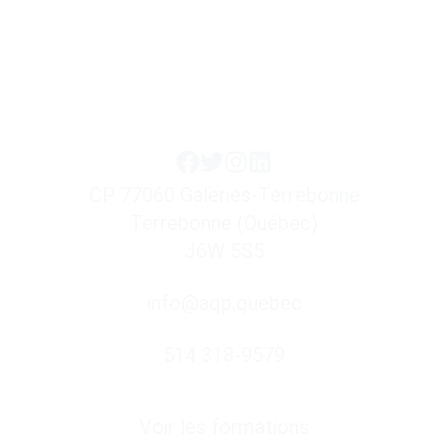
attendons 23 d’ici 2028! 🔹 L’AQP s’est
entretenu avec Maude Raymond, présidente de
l’Association des infirmières praticiennes
spécialisées du Québec, […]
CP 77060 Galeries-Terrebonne
Terrebonne (Québec)
J6W 5S5
info@aqp.quebec
514 318-9579
Liens utiles
Voir les formations