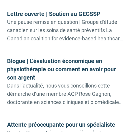
le retour de la saison du vélo! En effet, ce type de
Lettre ouverte | Soutien au GECSSP
douleur musculosquelettique pourrait être atténué
Une pause remise en question | Groupe d’étude
grâce à une intervention en physiothérapie qui
canadien sur les soins de santé préventifs La
combine un positionnement […]
Canadian coalition for evidence-based healthcare
a été fondée en réponse à la décision du ministre
de la Santé, Mark Holland, de fermer le Groupe
Blogue | L’évaluation économique en
d’étude canadien sur les soins de santé préventifs,
physiothérapie ou comment en avoir pour
une mesure qui a privilégié la pression […]
son argent
Dans l’actualité, nous vous conseillons cette
démarche d’une membre AQP Rose Gagnon,
doctorante en sciences cliniques et biomédicales
à la Faculté de médecine de l’Université Laval.
Dans un texte de réflexion publié par la revue
Attente préoccupante pour un spécialiste
Physiotherapy Canada, la doctorante, rattachée