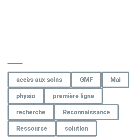
accès aux soins
GMF
Mai
physio
première ligne
recherche
Reconnaissance
Ressource
solution